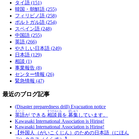
タイ語 (151)
韓国・朝鮮語 (255)
フィリピノ語 (258)
ポルトガル語 (254)
スペイン語 (248)
中国語 (255)
英語 (266)
やさしい日本語 (249)
日本語 (129)
相談 (1)
事業報告 (8)
センター情報 (26)
緊急情報 (47)
最近のブログ記事
(Disaster preparedness drill) Evacuation notice
えいご
そうだんいん
ぼしゅう
英語
が できる
相談員
を
募集
しています。
Kawasaki International Association is Hiring!
Kawasaki International Association is Hiring!
【外国人（がいこくじん）のための日本語（にほん