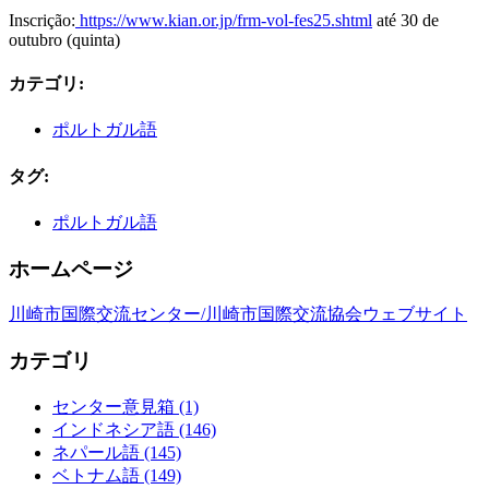
Inscrição:
https://www.kian.or.jp/frm-vol-fes25.shtml
até 30 de
outubro (quinta)
カテゴリ
:
ポルトガル語
タグ
:
ポルトガル語
ホームページ
川崎市国際交流センター/川崎市国際交流協会ウェブサイト
カテゴリ
センター意見箱 (1)
インドネシア語 (146)
ネパール語 (145)
ベトナム語 (149)