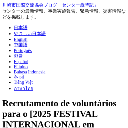
川崎市国際交流協会ブログ「センター歳時記」
センターの最新情報、事業実施報告、緊急情報、災害情報な
どを掲載します。
日本語
やさしい日本語
English
中国語
Português
한글
Español
Filipino
Bahasa Indonesia
नेपाली
Tiếng Việt
ภาษาไทย
Recrutamento de voluntários
para o [2025 FESTIVAL
INTERNACIONAL em