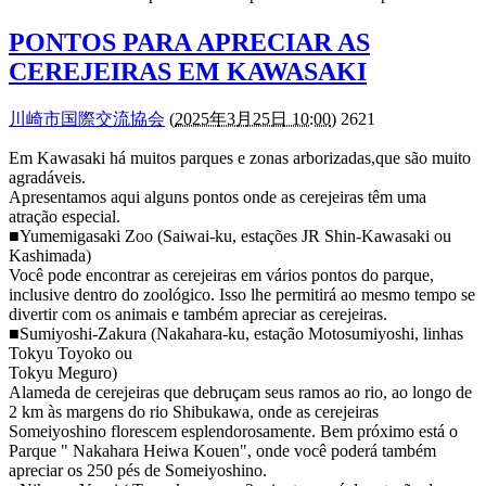
PONTOS PARA APRECIAR AS
CEREJEIRAS EM KAWASAKI
川崎市国際交流協会
(
2025年3月25日 10:00
) 2621
Em Kawasaki há muitos parques e zonas arborizadas,que são muito
agradáveis.
Apresentamos aqui alguns pontos onde as cerejeiras têm uma
atração especial.
■Yumemigasaki Zoo (Saiwai-ku, estações JR Shin-Kawasaki ou
Kashimada)
Você pode encontrar as cerejeiras em vários pontos do parque,
inclusive dentro do zoológico. Isso lhe permitirá ao mesmo tempo se
divertir com os animais e também apreciar as cerejeiras.
■Sumiyoshi-Zakura (Nakahara-ku, estação Motosumiyoshi, linhas
Tokyu Toyoko ou
Tokyu Meguro)
Alameda de cerejeiras que debruçam seus ramos ao rio, ao longo de
2 km às margens do rio Shibukawa, onde as cerejeiras
Someiyoshino florescem esplendorosamente. Bem próximo está o
Parque " Nakahara Heiwa Kouen", onde você poderá também
apreciar os 250 pés de Someiyoshino.