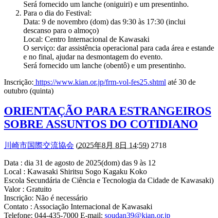
Será fornecido um lanche (oniguiri) e um presentinho.
Para o dia do Festival:
Data: 9 de novembro (dom) das 9:30 às 17:30 (inclui
descanso para o almoço)
Local: Centro Internacional de Kawasaki
O serviço: dar assistência operacional para cada área e estande
e no final, ajudar na desmontagem do evento.
Será fornecido um lanche (obentô) e um presentinho.
Inscrição:
https://www.kian.or.jp/frm-vol-fes25.shtml
até 30 de
outubro (quinta)
ORIENTAÇÃO PARA ESTRANGEIROS
SOBRE ASSUNTOS DO COTIDIANO
川崎市国際交流協会
(
2025年8月 8日 14:59
) 2718
Data : dia 31 de agosto de 2025(dom) das 9 às 12
Local : Kawasaki Shiritsu Sogo Kagaku Koko
Escola Secundária de Ciência e Tecnologia da Cidade de Kawasaki)
Valor : Gratuito
Inscrição: Não é necessário
Contato : Associação Internacional de Kawasaki
Telefone: 044-435-7000 E-mail:
soudan39@kian.or.jp