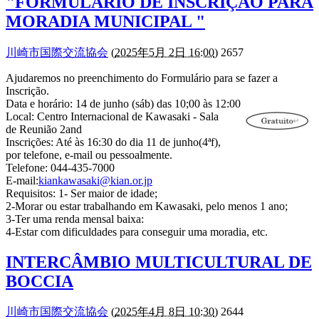
"FORMULÁRIO DE INSCRIÇÃO PARA
MORADIA MUNICIPAL "
川崎市国際交流協会
(
2025年5月 2日 16:00
) 2657
Ajudaremos no preenchimento do Formulário para se fazer a
Inscrição.
Data e horário: 14 de junho (sáb) das 10;00 às 12:00
Local: Centro Internacional de Kawasaki - Sala
de Reunião 2and
Inscrições: Até às 16:30 do dia 11 de junho(4ªf),
por telefone, e-mail ou pessoalmente.
Telefone: 044-435-7000
E-mail:
kiankawasaki@kian.or.jp
Requisitos: 1- Ser maior de idade;
2-Morar ou estar trabalhando em Kawasaki, pelo menos 1 ano;
3-Ter uma renda mensal baixa:
4-Estar com dificuldades para conseguir uma moradia, etc.
INTERCÂMBIO MULTICULTURAL DE
BOCCIA
川崎市国際交流協会
(
2025年4月 8日 10:30
) 2644