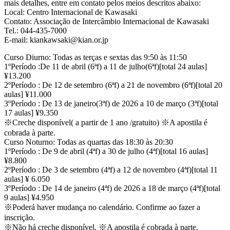
mais detalhes, entre em contato pelos meios descritos abaixo:
Local: Centro Internacional de Kawasaki
Contato: Associação de Intercâmbio Internacional de Kawasaki
Tel.: 044-435-7000
E-mail: kiankawsaki@kian.or.jp
Curso Diurno: Todas as terças e sextas das 9:50 às 11:50
1ºPeríodo :De 11 de abril (6ªf) a 11 de julho(6ªf)[total 24 aulas]
¥13.200
2ºPeríodo : De 12 de setembro (6ªf) a 21 de novembro (6ªf)[total 20
aulas] ¥11.000
3ºPeríodo : De 13 de janeiro(3ªf) de 2026 a 10 de março (3ªf)[total
17 aulas] ¥9.350
※Creche disponível( a partir de 1 ano /gratuito) ※A apostila é
cobrada à parte.
Curso Noturno: Todas as quartas das 18:30 às 20:30
1ºPeríodo : De 9 de abril (4ªf) a 30 de julho (4ªf)[total 16 aulas]
¥8.800
2ºPeríodo : De 3 de setembro (4ªf) a 12 de novembro (4ªf)[total 11
aulas] ¥ 6.050
3ºPeríodo : De 14 de janeiro (4ªf) de 2026 a 18 de março (4ªf)[total
9 aulas] ¥4.950
※Poderá haver mudança no calendário. Confirme ao fazer a
inscrição.
※Não há creche disponível. ※A apostila é cobrada à parte.