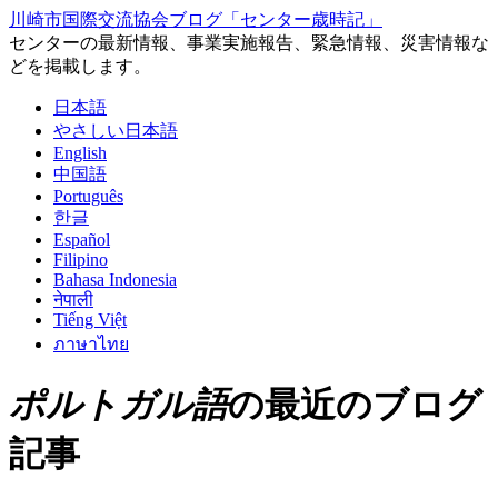
川崎市国際交流協会ブログ「センター歳時記」
センターの最新情報、事業実施報告、緊急情報、災害情報な
どを掲載します。
日本語
やさしい日本語
English
中国語
Português
한글
Español
Filipino
Bahasa Indonesia
नेपाली
Tiếng Việt
ภาษาไทย
ポルトガル語
の最近のブログ
記事