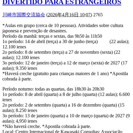
DIVERTIDO PARA ESTRANGEIROS
川崎市国際交流協会
(
2026年4月16日 10:07
) 2765
*Aulas em grupo (cerca de 10 pessoas). Atividades sobre cultura
japonesa e prevenção de desastres.
Período da manhã: terças e sextas, das 9h50 às 11h50
1o período: 14 de abril (terça) a 30 de junho (terça) (22 aulas);
12.100 ienes
2o período: 8 de setembro (terça) a 27 de novembro (sexta) (22
aulas); 12.100 ienes
3o período: 12 de janeiro (terça) a 12 de março (sexta) de 2027 (17
aulas); 9.350 ienes
*Haverá creche (gratuito para crianças maiores de 1 ano) *Apostila
cobrada à parte.
Período noturno: todas as quartas, das 18h30 às 20h30
1o período: 8 de abril (quarta) a 8 de julho (quarta) (12 aulas); 6.600
ienes
2o período: 2 de setembro (quarta) a 16 de dezembro (quarta) (15
aulas); 8.250 ienes
3o período: 13 de janeiro (quarta) a 10 de março (quarta) de 2027 (9
aulas); 4,950 ienes
*Não haverá creche. *Apostila cobrada à parte.
Local: Centro Internacional de Kawasaki Consultas: Associação