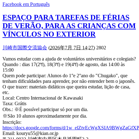
Facebook em Português
ESPAÇO PARA TAREFAS DE FÉRIAS
DE VERÃO, PARA AS CRIANÇAS COM
VÍNCULOS NO EXTERIOR
川崎市国際交流協会
(
2026年7月 7日 14:27
) 2802
Vamos estudar com a ajuda de voluntários universitários e colegiais?
Quando : dias 17(2ªf), 18(3ªf) e 19(4ªf) de agosto, das 14:00 às
15:00
Quem pode participar: Alunos do 1°e 2°ano do "Chugako", que
tenham dificuldades para aprender, por não entender bem o japonês.
O que trazer: materiais didáticos que queira estudar, lição de casa,
etc.
Local: Centro Internacional de Kawasaki
Taxa: Grátis
Obs.: ※É possível participar só por um dia.
※São 10 alunos aproximadamente por dia.
Inscrição:
https://docs.google.com/forms/d/1w_elZtvEcWgXSIA9BWgZaGf
Email: kouryu55@kian.or.jp