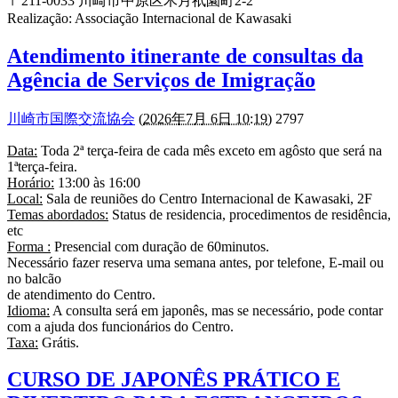
〒211-0033 川崎市中原区木月祇園町2-2
Realização: Associação Internacional de Kawasaki
Atendimento itinerante de consultas da
Agência de Serviços de Imigração
川崎市国際交流協会
(
2026年7月 6日 10:19
) 2797
Data:
Toda 2ª terça-feira de cada mês exceto em agôsto que será na
1ªterça-feira.
Horário:
13:00 às 16:00
Local:
Sala de reuniões do Centro Internacional de Kawasaki, 2F
Temas abordados:
Status de residencia, procedimentos de residência,
etc
Forma :
Presencial com duração de 60minutos.
Necessário fazer reserva uma semana antes, por telefone, E-mail ou
no balcão
de atendimento do Centro.
Idioma:
A consulta será em japonês, mas se necessário, pode contar
com a ajuda dos funcionários do Centro.
Taxa:
Grátis.
CURSO DE JAPONÊS PRÁTICO E