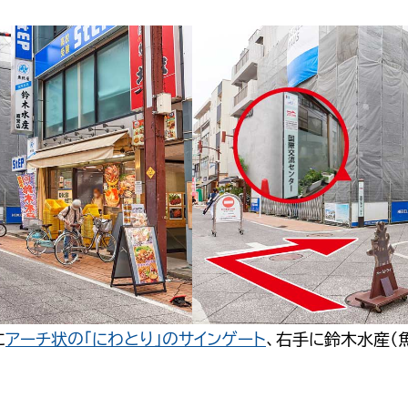
に
アーチ状の「にわとり」のサインゲート
、右手に鈴木水産（