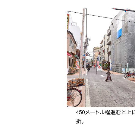
450メートル程進むと上
折。