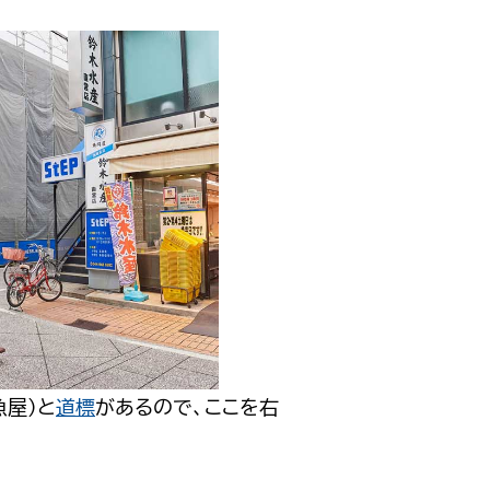
魚屋）と
道標
があるので、ここを右