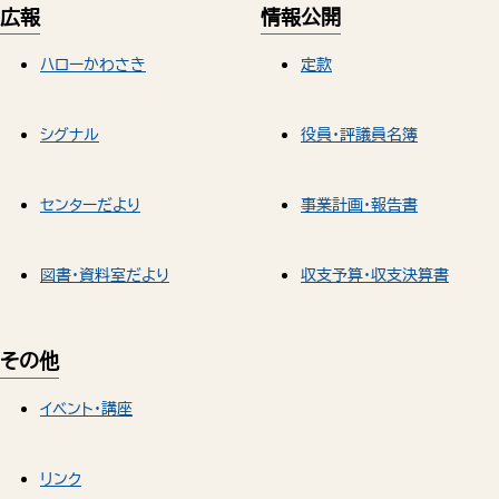
広報
情報公開
ハローかわさき
定款
シグナル
役員・評議員名簿
センターだより
事業計画・報告書
図書・資料室だより
収支予算・収支決算書
その他
イベント・講座
リンク