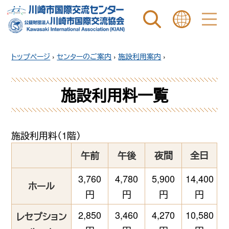
ページ内を検索
ことばを選ぶ
トップページ
›
センターのご案内
›
施設利用案内
›
施設利用料一覧
施設利用料（1階）
午前
午後
夜間
全日
3,760
4,780
5,900
14,400
ホール
円
円
円
円
2,850
3,460
4,270
10,580
レセプション