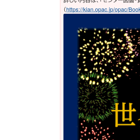
（
https://kian.opac.jp/opac/Boo