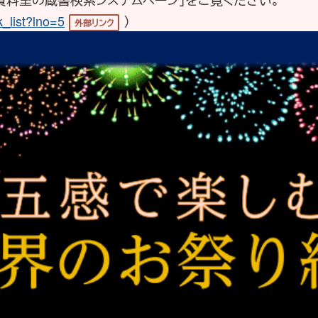
k_list?lno=5
）
外部リンク