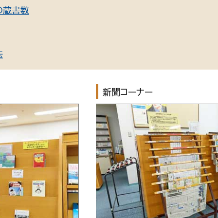
の蔵書数
法
新聞コーナー