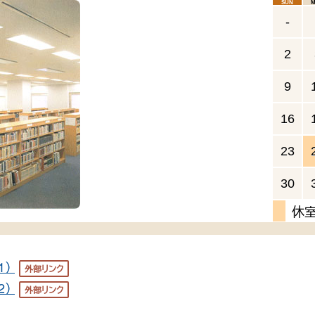
sun
図書室内
-
2
9
16
23
30
休室
1）
外部リンク
2）
外部リンク