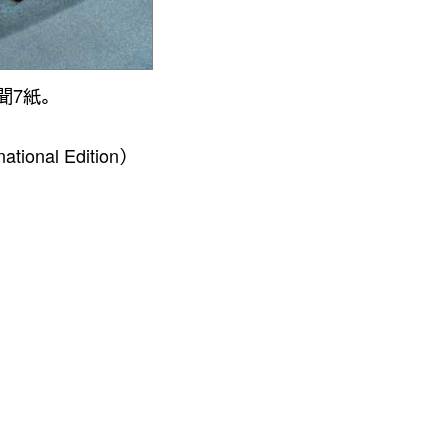
聞7紙。
ational Edition）