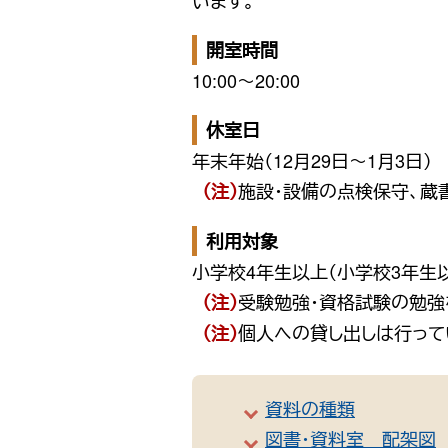
います。
開室時間
10:00〜20:00
休室日
年末年始（12月29日〜1月3日）
施設・設備の点検保守、蔵
（注）
利用対象
小学校4年生以上（小学校3年生
受験勉強・資格試験の勉強
（注）
個人への貸し出しは行って
（注）
資料の種類
図書・資料室 配架図