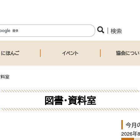
にほんご
イベント
協会につい
資料室
図書・資料室
今月
2026年