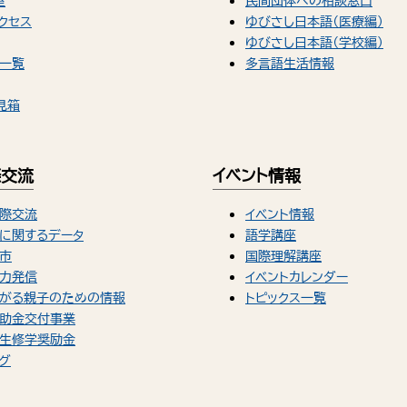
室
民間団体への相談窓口
クセス
ゆびさし日本語（医療編）
ゆびさし日本語（学校編）
一覧
多言語生活情報
見箱
際交流
イベント情報
際交流
イベント情報
に関するデータ
語学講座
市
国際理解講座
力発信
イベントカレンダー
がる親子のための情報
トピックス一覧
助金交付事業
生修学奨励金
グ