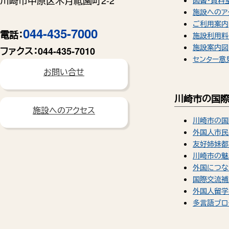
川崎市中原区木月祗園町2-2
図書・資料
施設へのア
ご利用案内
044-435-7000
電話：
施設利用料
施設案内図
ファクス：
044-435-7010
センター意
お問い合せ
川崎市の国
施設へのアクセス
川崎市の国
外国人市民
友好姉妹都
川崎市の魅
外国につな
国際交流補
外国人留学
多言語ブロ