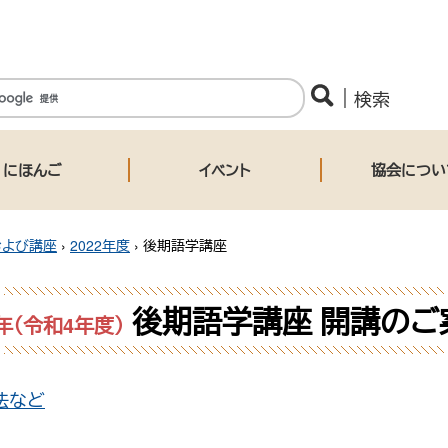
にほんご
イベント
協会につい
および講座
›
2022年度
›
後期語学講座
後期語学講座 開講のご
2年（令和4年度）
法など