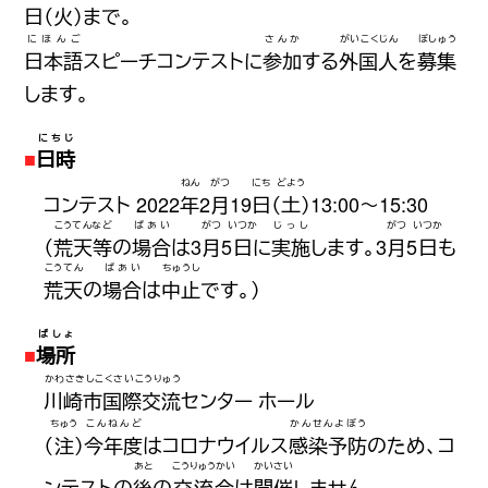
日
（
火
）まで。
にほんご
さんか
がいこくじん
ぼしゅう
日本語
スピーチコンテストに
参加
する
外国人
を
募集
します。
にちじ
日時
ねん
がつ
にち
どよう
コンテスト 2022
年
2
月
19
日
（
土
）13:00〜15:30
こうてんなど
ばあい
がつ
いつか
じっし
がつ
いつか
（
荒天等
の
場合
は3
月
5
日
に
実施
します。3
月
5
日
も
こうてん
ばあい
ちゅうし
荒天
の
場合
は
中止
です。）
ばしょ
場所
かわさきしこくさいこうりゅう
川崎市国際交流
センター ホール
ちゅう
こんねんど
かんせんよぼう
（
注
）
今年度
はコロナウイルス
感染予防
のため、コ
あと
こうりゅうかい
かいさい
ンテストの
後
の
交流会
は
開催
しません。