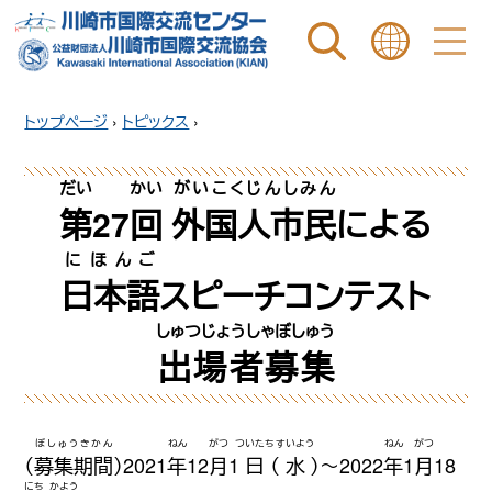
ページ内を検索
ことばを選ぶ
トップページ
›
トピックス
›
だい
かい
がいこくじんしみん
第
27
回
外国人市民
による
にほんご
日本語
スピーチコンテスト
しゅつじょうしゃぼしゅう
出場者募集
ぼしゅうきかん
ねん
がつ
ついたち
すいよう
ねん
がつ
（
募集期間
）2021
年
12
月
1
日
（
水
）〜2022
年
1
月
18
にち
かよう