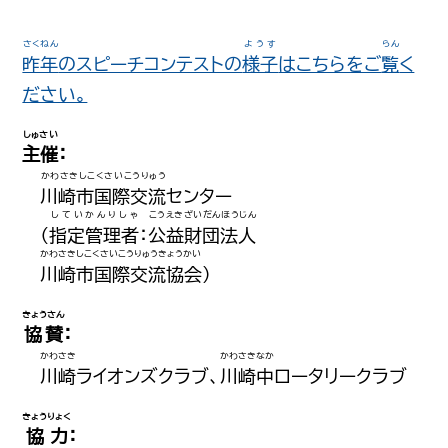
さくねん
ようす
らん
昨年
のスピーチコンテストの
様子
はこちらをご
覧
く
ださい。
しゅさい
主催
：
かわさきしこくさいこうりゅう
川崎市国際交流
センター
していかんりしゃ
こうえきざいだんほうじん
（
指定管理者
：
公益財団法人
かわさきしこくさいこうりゅうきょうかい
川崎市国際交流協会
）
きょうさん
協賛
：
かわさき
かわさきなか
川崎
ライオンズクラブ、
川崎中
ロータリークラブ
きょうりょく
協力
：