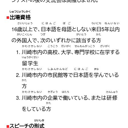
しゅつじょうしかく
出場資格
さいいじょう
にほんご
ぼご
らいにち
ねんいない
16
歳以上
で、
日本語
を
母語
としない
来日
5
年以内
がいこくじん
つぎ
がいとう
かた
の
外国人
で、
次
のいずれかに
該当
する
方
かわさきしない
こうこう
だいがく
せんもんがっこう
ざいがく
川崎市内
の
高校
、
大学
、
専門学校
に
在学
する
りゅうがくせい
留学生
かわさきしない
しみんかんなど
にほんご
まな
川崎市内
の
市民館等
で
日本語
を
学
んでいる
かた
方
かわさきしない
きぎょう
はたら
けんしゅう
川崎市内
の
企業
で
働
いている、または
研修
かた
をしている
方
けいしき
スピーチの
形式