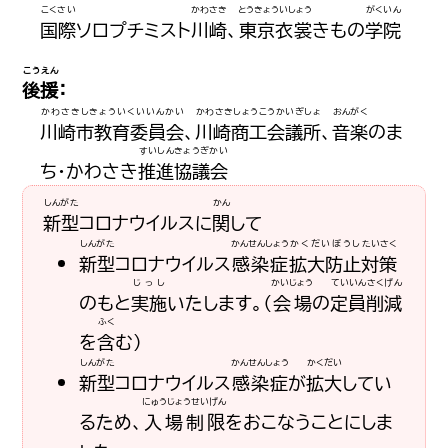
こくさい
かわさき
とうきょういしょう
がくいん
国際
ソロプチミスト
川崎
、
東京衣裳
きもの
学院
こうえん
後援
：
かわさきしきょういくいいんかい
かわさきしょうこうかいぎしょ
おんがく
川崎市教育委員会
、
川崎商工会議所
、
音楽
のま
すいしんきょうぎかい
ち・かわさき
推進協議会
しんがた
かん
新型
コロナウイルスに
関
して
しんがた
かんせんしょう
かくだいぼうし
たいさく
新型
コロナウイルス
感染症
拡大防止
対策
じっし
かいじょう
ていいん
さくげん
のもと
実施
いたします。（
会場
の
定員
削減
ふく
を
含
む）
しんがた
かんせんしょう
かくだい
新型
コロナウイルス
感染症
が
拡大
してい
にゅうじょうせいげん
るため、
入場制限
をおこなうことにしま