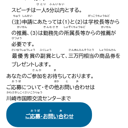
ひとり
ふんいない
スピーチは
一人
5
分以内
とする。
ちゅう
しんせい
がっこうちょうなど
（
注
）
申請
にあたっては（1）と（2）は
学校長等
から
すいせん
きんむさき
しょぞくちょうなど
すいせん
の
推薦
、（3）は
勤務先
の
所属長等
からの
推薦
が
ひつよう
必要
です。
さいゆうしゅうしょう
ふくしょう
さんまんえんそうとう
しょうひんけん
最優秀賞
の
副賞
として、
三万円相当
の
商品券
を
プレゼントします。
さんか
ま
あなたのご
参加
をお
待
ちしております。
おうぼ
ほか
と
あ
ご
応募
について・その
他
お
問
い
合
わせは
かわさきしこくさいこうりゅう
川崎市国際交流
センターまで
おうぼ
と
あ
ご
応募
・お
問
い
合
わせ