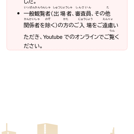
した。
いっぱんかんらんしゃ
しゅつじょうしゃ
しんさいん
た
一般観覧者
（
出場者
、
審査員
、その
他
かんけいしゃ
のぞ
かた
にゅうじょう
えんりょ
関係者
を
除
く）の
方
のご
入場
をご
遠慮
い
らん
ただき、Youtube でのオンラインでご
覧
く
ださい。