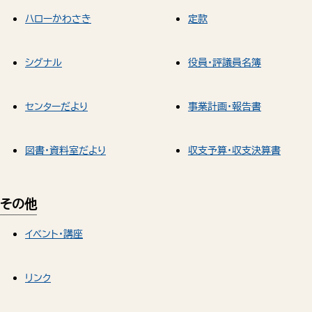
ハローかわさき
定款
シグナル
役員・評議員名簿
センターだより
事業計画・報告書
図書・資料室だより
収支予算・収支決算書
その他
イベント・講座
リンク