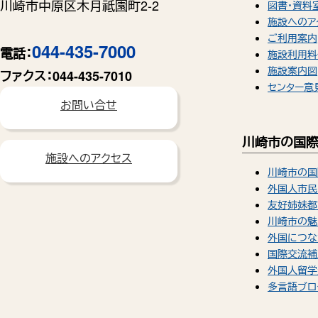
川崎市中原区木月祗園町2-2
図書・資料
施設へのア
ご利用案内
044-435-7000
電話：
施設利用料
施設案内図
ファクス：
044-435-7010
センター意
お問い合せ
川崎市の国
施設へのアクセス
川崎市の国
外国人市民
友好姉妹都
川崎市の魅
外国につな
国際交流補
外国人留学
多言語ブロ