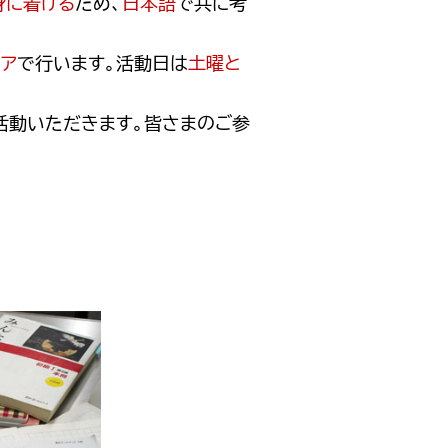
身に着ける
ため、
日本語
で共に考
ペア
で行います。活動日は
土曜と
活動いただきます。皆さまのご参