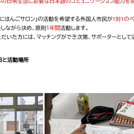
らの日常生活に必要な日本語のコミュニケーション能力を
活にほんごサロン」の活動を希望する外国人市民が
1対1の
談
しながら決め、原則
１年間
活動します。
だいた方には、マッチングができ次第、サポーターとして
日と活動場所