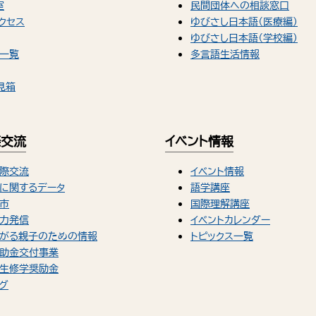
室
民間団体への相談窓口
クセス
ゆびさし日本語（医療編）
ゆびさし日本語（学校編）
一覧
多言語生活情報
見箱
際交流
イベント情報
際交流
イベント情報
に関するデータ
語学講座
市
国際理解講座
力発信
イベントカレンダー
がる親子のための情報
トピックス一覧
助金交付事業
生修学奨励金
グ