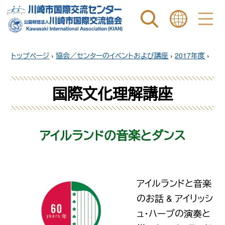
ページ内を検索
ことばを選ぶ
トップページ
›
協会／センターのイベントおよび講座
›
2017年度
›
国際文化理解講座
アイルランドの音楽とダンス
アイルランドと音楽
のお話 & アイリッシ
ュ・ハープの演奏と