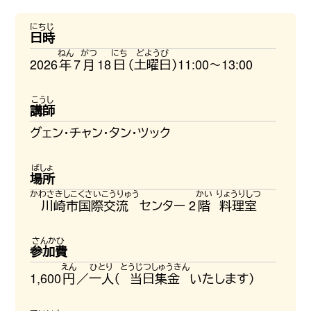
日時
2026
年
7
月
18
日
（
土曜日
）11:00〜13:00
講師
グェン・チャン・タン・ツック
場所
川崎市国際交流
センター 2
階
料理室
参加費
1,600
円
／
一人
（
当日集金
いたします）