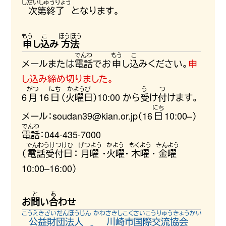
次第終了
となります。
申
し
込
み
方法
メールまたは
電話
でお
申
し
込
みください。
申
し込み締め切りました。
6
月
16
日
（
火曜日
）10:00 から
受
け
付
けます。
メール：soudan39@kian.or.jp（16
日
10:00–）
電話
：044-435-7000
（
電話受付日
：
月曜
・
火曜
・
木曜
・
金曜
10:00–16:00）
お
問
い
合
わせ
公益財団法人
川崎市国際交流協会