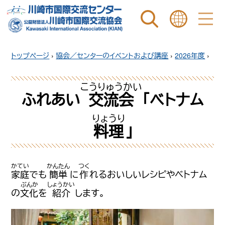
ページ内を検索
ことばを選ぶ
トップページ
›
協会／センターのイベントおよび講座
›
2026年度
›
ふれあい
交流会
「ベトナム
料理
」
家庭
でも
簡単
に
作
れるおいしいレシピやベトナム
の
文化
を
紹介
します。