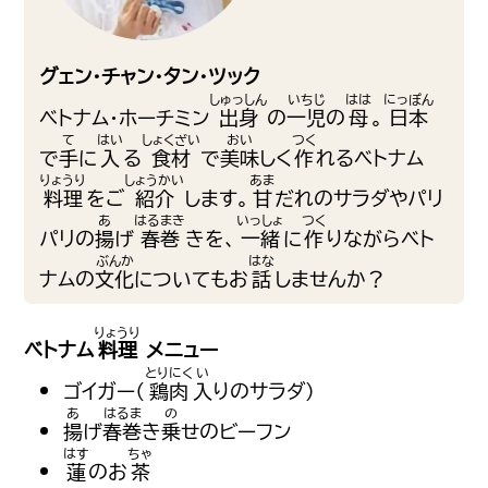
グェン・チャン・タン・ツック
ベトナム・ホーチミン
出身
の
一児
の
母
。
日本
で
手
に
入
る
食材
で
美味
しく
作
れるベトナム
料理
をご
紹介
します。
甘
だれのサラダやパリ
パリの
揚
げ
春巻
きを、
一緒
に
作
りながらベト
ナムの
文化
についてもお
話
しませんか？
ベトナム
料理
メニュー
ゴイガー（
鶏肉
入
りのサラダ）
揚
げ
春巻
き
乗
せのビーフン
蓮
のお
茶