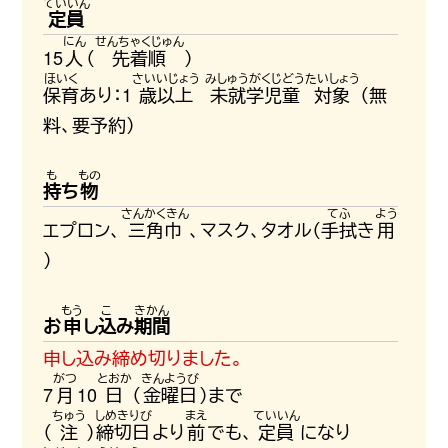
定員
15
人
（
先着順
）
保育
あり：1
歳以上
未就学児童
対象
（無
料、要予約）
持
ち
物
エプロン、
三角巾
、マスク、タオル（
手拭
き
用
）
お
申
し
込
み
期間
申し込み締め切りました。
7
月
10
日
（
金曜日
）まで
（
注
）
締切日
より
前
でも、
定員
になり