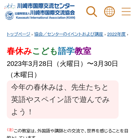
ページ内を検索
ことばを選ぶ
トップページ
›
協会／センターのイベントおよび講座
›
2022年度
›
春休み
こども
語学
教室
2023年3月28日（火曜日）〜3月30日
（木曜日）
今年の春休みは、先生たちと
英語やスペイン語で遊んでみ
よう！
（注）
この教室は、外国語や講師との交流で、世界を感じることを目
的としています。