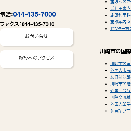
施設へのア
ご利用案内
044-435-7000
電話：
施設利用料
施設案内図
ファクス：
044-435-7010
センター意
お問い合せ
川崎市の国
施設へのアクセス
川崎市の国
外国人市民
友好姉妹都
川崎市の魅
外国につな
国際交流補
外国人留学
多言語ブロ