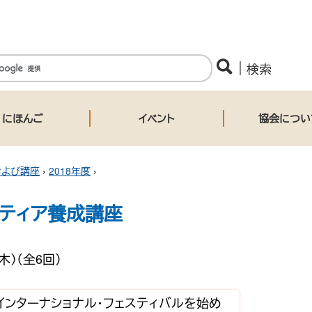
にほんご
イベント
協会につい
および講座
›
2018年度
›
ティア養成講座
木）（全6回）
インターナショナル・フェスティバルを始め