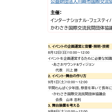
公益財団法人川崎市国際交流
主催：
インターナショナル・フェステ
かわさき国際交流民間団体協議
1. イベントの企画運営と音響・照明・技術
8月12日（日）10:00〜12:00
イベントを企画運営するために必要な知識
あさおサウンド&ヴィジョン
代表 川上 勝
2. イベント・舞台の作り方
9月1日（土）10:00〜12:00
平間わんぱく少年団、祭音を率いて長年に
かわさき国際交流民間団体協議会
会長 山本 忠利
3. 舞台装置を考える
9月8日（土）10:00〜12:00