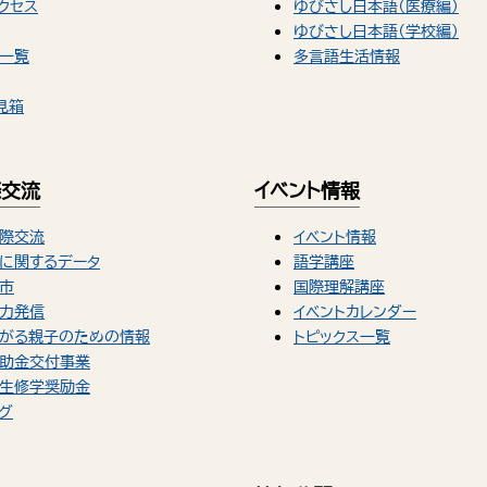
クセス
ゆびさし日本語（医療編）
ゆびさし日本語（学校編）
一覧
多言語生活情報
見箱
際交流
イベント情報
際交流
イベント情報
に関するデータ
語学講座
市
国際理解講座
力発信
イベントカレンダー
がる親子のための情報
トピックス一覧
助金交付事業
生修学奨励金
グ