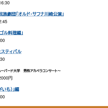
6:30
族劇団「オルド・サフナ川崎公演」
:45
ゴル料理編」
00
ェスティバル
30
ハーバード大学 男性アカペラコンサート〜
000円
いも）」編
00