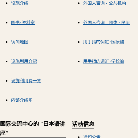
设施介绍
外国人咨询 - 公共机构
图书・资料室
外国人咨询 - 团体 ⋅ 民间
访问地图
用手指的词汇・医療編
设施利用介绍
用手指的词汇・学校编
设施利用费一览
内部介绍图
国际交流中心的 “日本语讲
活动信息
座”
通知公告