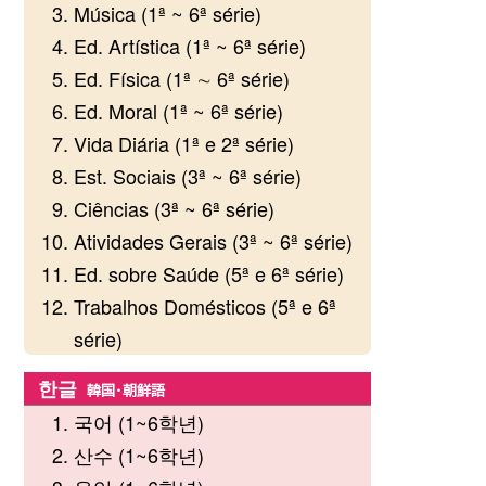
Música (1ª ~ 6ª série)
Ed. Artística (1ª ~ 6ª série)
Ed. Física (1ª ∼ 6ª série)
Ed. Moral (1ª ~ 6ª série)
Vida Diária (1ª e 2ª série)
Est. Sociais (3ª ~ 6ª série)
Ciências (3ª ~ 6ª série)
Atividades Gerais (3ª ~ 6ª série)
Ed. sobre Saúde (5ª e 6ª série)
Trabalhos Domésticos (5ª e 6ª
série)
한글
韓国・朝鮮語
국어 (1~6학년)
산수 (1~6학년)