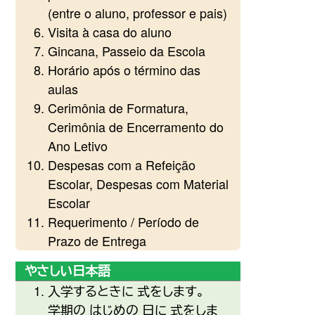
(entre o aluno, professor e pais)
Visita à casa do aluno
Gincana, Passeio da Escola
Horário após o término das
aulas
Cerimônia de Formatura,
Cerimônia de Encerramento do
Ano Letivo
Despesas com a Refeição
Escolar, Despesas com Material
Escolar
Requerimento / Período de
Prazo de Entrega
やさしい日本語
入学
するときに
式
をします。
学期
の はじめの
日
に
式
をしま