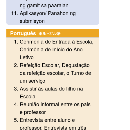
ng gamit sa paaralan
Aplikasyon/ Panahon ng
submisyon
Português
ポルトガル語
Cerimônia de Entrada à Escola,
Cerimônia de Início do Ano
Letivo
Refeição Escolar, Degustação
da refeição escolar, o Turno de
um serviço
Assistir às aulas do filho na
Escola
Reunião informal entre os pais
e professor
Entrevista entre aluno e
professor. Entrevista em três