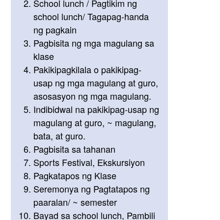
School lunch / Pagtikim ng
school lunch/ Tagapag-handa
ng pagkain
Pagbisita ng mga magulang sa
klase
Pakikipagkilala o pakikipag-
usap ng mga magulang at guro,
asosasyon ng mga magulang.
Indibidwal na pakikipag-usap ng
magulang at guro, ~ magulang,
bata, at guro.
Pagbisita sa tahanan
Sports Festival, Ekskursiyon
Pagkatapos ng Klase
Seremonya ng Pagtatapos ng
paaralan/ ~ semester
Bayad sa school lunch, Pambili