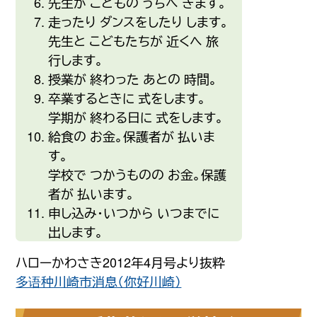
先生
が こどもの うちへ きます。
走
ったり ダンスをしたり します。
先生
と こどもたちが
近
くへ
旅
行
します。
授業
が
終
わった あとの
時間
。
卒業
するときに
式
をします。
学期
が
終
わる
日
に
式
をします。
給食
の お
金
。
保護者
が
払
いま
す。
学校
で つかうものの お
金
。
保護
者
が
払
います。
申
し
込
み・いつから いつまでに
出
します。
ハローかわさき2012年4月号より抜粋
多语种川崎市消息（你好川崎）