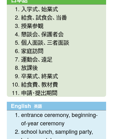
日本語
入学式、始業式
給食、試食会、当番
授業参観
懇談会、保護者会
個人面談、三者面談
家庭訪問
運動会、遠足
放課後
卒業式、終業式
給食費、教材費
申請・提出期間
English
英語
entrance ceremony, beginning-
of-year ceremony
school lunch, sampling party,