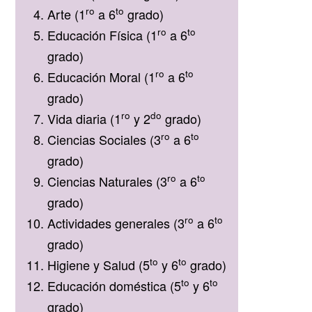
ro
to
Arte (1
a 6
grado)
ro
to
Educación Física (1
a 6
grado)
ro
to
Educación Moral (1
a 6
grado)
ro
do
Vida diaria (1
y 2
grado)
ro
to
Ciencias Sociales (3
a 6
grado)
ro
to
Ciencias Naturales (3
a 6
grado)
ro
to
Actividades generales (3
a 6
grado)
to
to
Higiene y Salud (5
y 6
grado)
to
to
Educación doméstica (5
y 6
grado)