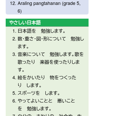
Araling pangtahanan (grade 5,
6)
やさしい日本語
日本語
を
勉強
します。
数
・
重
さ・
図
・
形
について
勉強
し
ます。
音楽
について
勉強
します。
歌
を
歌
ったり
楽器
を
使
ったりしま
す。
絵
をかいたり
物
をつくった
り します。
スポーツを します。
やってよいことと
悪
いこと
を
勉強
します。