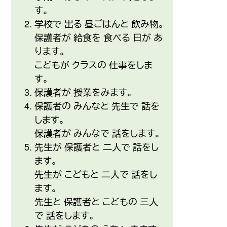
す。
学校
で
出
る
昼
ごはんと
飲
み
物
。
保護者
が
給食
を
食
べる
日
が あ
ります。
こどもが クラスの
仕事
をしま
す。
保護者
が
授業
をみます。
保護者
の みんなと
先生
で
話
を
します。
保護者
が みんなで
話
をします。
先生
が
保護者
と
二人
で
話
をし
ます。
先生
が こどもと
二人
で
話
をし
ます。
先生
と
保護者
と こどもの
三人
で
話
をします。