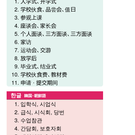
入学式、开学式
学校伙食、品尝会、值日
参观上课
座谈会、家长会
个人面谈、三方面谈、三方面谈
家访
运动会、交游
放学后
毕业式、结业式
学校伙食费、教材费
申请 ⋅ 提交期间
한글
韓国・朝鮮語
입학식, 시업식
급식, 시식회, 당번
수업참관
간담회, 보호자회