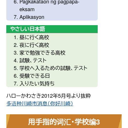
Pagkakataon ng pagpapa-
eksam
Aplikasyon
やさしい日本語
昼
に
行
く
高校
夜
に
行
く
高校
家
で
勉強
できる
高校
試験
、テスト
学校
へ
入
るための
試験
、テスト
受験
できる
日
入
りたい
気持
ち
ハローかわさき2012年5月号より抜粋
多语种川崎市消息（你好川崎）
用手指的词汇・学校编3