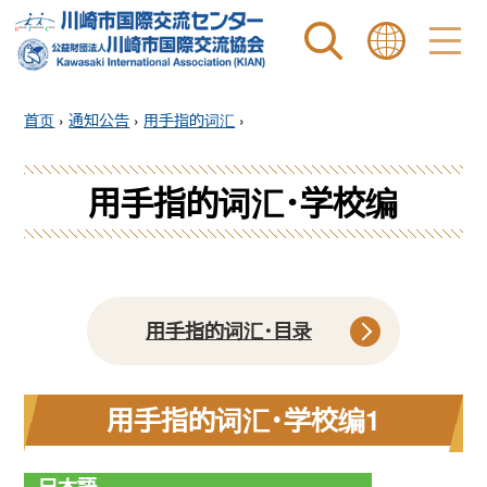
站内搜索
表示言語 |
首页
›
通知公告
›
用手指的词汇
›
用手指的词汇・学校编
用手指的词汇・目录
用手指的词汇・学校编1