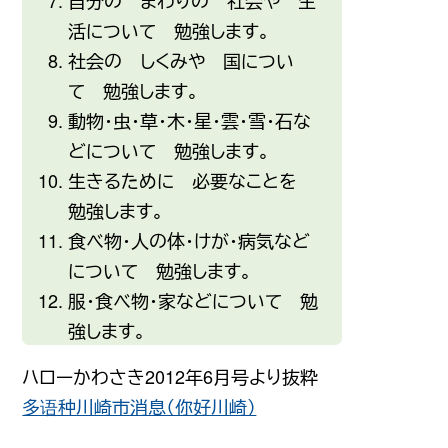
自分
の まわりの
社会
や
生
活
について
勉強
します。
社会
の しくみや
国
につい
て
勉強
します。
動物
・
虫
・
草
・
木
・
星
・
雲
・
雪
・
石
な
どについて
勉強
します。
生
きるために
必要
なことを
勉強
します。
食
べ
物
・
人
の
体
・けが・
病気
など
について
勉強
します。
服
・
食
べ
物
・
家
などについて
勉
強
します。
ハローかわさき2012年6月号より抜粋
多语种川崎市消息（你好川崎）