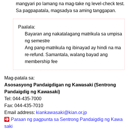
mangyari po lamang na mag-take ng level-check test.
Sa pagpapatala, magsadya sa aming tanggapan.
Paalala:
Bayaran ang nakatalagang matrikula sa umpisa
ng semestre
Ang pang-matrikula ng ibinayad ay hindi na ma
re-refund. Samantala, walang bayad ang
membership fee
Mag-patala sa:
Asosasyong Pandaigdigan ng Kawasaki (Sentrong
Pandaigdig ng Kawasaki)
Tel: 044-435-7000
Fax: 044-435-7010
Email address:
kiankawasaki@kian.or.jp
Paraan ng pagpunta sa Sentrong Pandaigdig ng Kawa
saki