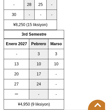
-
28
25
-
30
-
-
-
¥8,250 (15 liksiyon)
3rd Semestre
Enero 2027
Pebrero
Marso
-
3
3
13
10
10
20
17
-
27
24
-
ー
-
-
pa
¥4,950 (9 liksiyon)